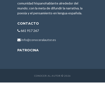
comunidad hispanohablante alrededor del
mundo; con la meta de difundir la narrativa, la
poesía y el pensamiento en lengua española.
CONTACTO
661 917 267
info@conoceralautor.es
PATROCINA
CONOCER AL AUTOR © 2026