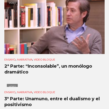
VIDEO
,
,
ENSAYO
NARRATIVA
VIDEO BLOQUE
2ª Parte: “Inconsolable”, un monólogo
dramático
VIDEO
,
,
ENSAYO
NARRATIVA
VIDEO BLOQUE
3ª Parte: Unamuno, entre el dualismo y el
positivismo