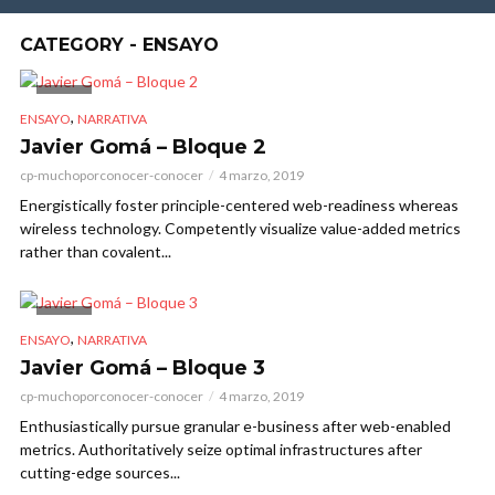
CATEGORY - ENSAYO
VIDEO
,
ENSAYO
NARRATIVA
Javier Gomá – Bloque 2
cp-muchoporconocer-conocer
4 marzo, 2019
Energistically foster principle-centered web-readiness whereas
wireless technology. Competently visualize value-added metrics
rather than covalent...
VIDEO
,
ENSAYO
NARRATIVA
Javier Gomá – Bloque 3
cp-muchoporconocer-conocer
4 marzo, 2019
Enthusiastically pursue granular e-business after web-enabled
metrics. Authoritatively seize optimal infrastructures after
cutting-edge sources...