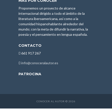
MÁS POR CONOCER
Proponemos un proyecto de alcance
internacional dirigido a todo el ámbito de la
literatura iberoamericana, así como a la
comunidad hispanohablante alrededor del
mundo; con la meta de difundir la narrativa, la
poesía y el pensamiento en lengua española.
CONTACTO
661 917 267
info@conoceralautor.es
PATROCINA
CONOCER AL AUTOR © 2026